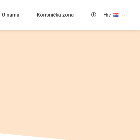
Hrv
O nama
Korisnička zona